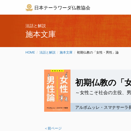
日本テーラワーダ仏教協会
法話と解説
施本文庫
HOME
法話と解説
施本文庫
CURRENT:
初期仏教の「女性・男性」論
初期仏教の「
～女性こそ社会の主役、
アルボムッレ・スマナサーラ
＜前ページ