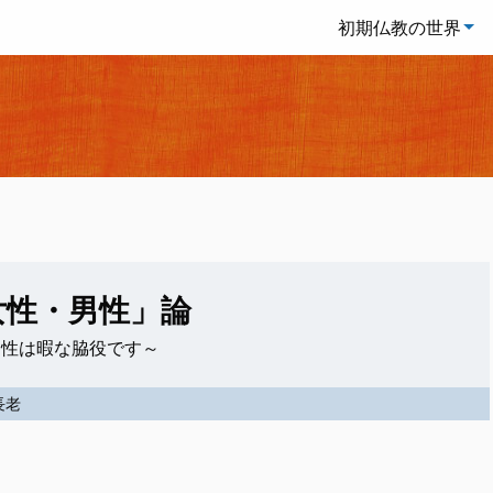
初期仏教の世界
女性・男性」論
男性は暇な脇役です～
長老