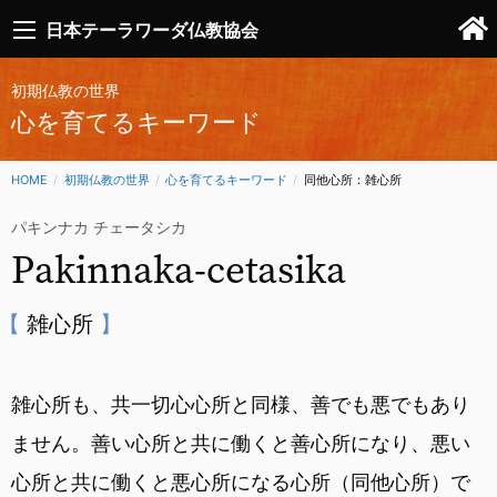
日本テーラワーダ仏教協会
初期仏教の世界
心を育てるキーワード
HOME
初期仏教の世界
心を育てるキーワード
CURRENT:
同他心所：雑心所
パキンナカ チェータシカ
Pakinnaka-cetasika
雑心所
雑心所も、共一切心心所と同様、善でも悪でもあり
ません。善い心所と共に働くと善心所になり、悪い
心所と共に働くと悪心所になる心所（同他心所）で