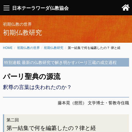
日本テーラワーダ仏教協会
初期仏教の世界
初期仏教研究
HOME
初期仏教の世界
初期仏教研究
CURRENT:
第一結集で何を編纂したの？ 律と経
特別連載 最新の仏教研究で解き明かすパーリ三蔵の成立過程
パーリ聖典の源流
釈尊の言葉は失われたのか？
藤本晃（慈照） 文学博士・誓教寺住職
第二回
第一結集で何を編纂したの？律と経