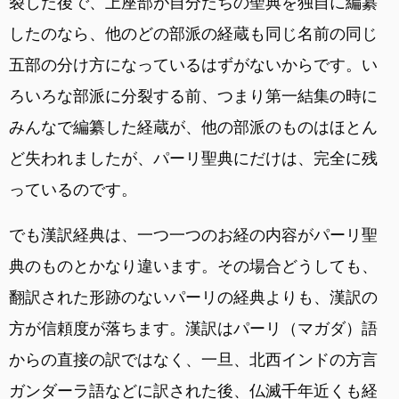
裂した後で、上座部が自分たちの聖典を独自に編纂
したのなら、他のどの部派の経蔵も同じ名前の同じ
五部の分け方になっているはずがないからです。い
ろいろな部派に分裂する前、つまり第一結集の時に
みんなで編纂した経蔵が、他の部派のものはほとん
ど失われましたが、パーリ聖典にだけは、完全に残
っているのです。
でも漢訳経典は、一つ一つのお経の内容がパーリ聖
典のものとかなり違います。その場合どうしても、
翻訳された形跡のないパーリの経典よりも、漢訳の
方が信頼度が落ちます。漢訳はパーリ（マガダ）語
からの直接の訳ではなく、一旦、北西インドの方言
ガンダーラ語などに訳された後、仏滅千年近くも経