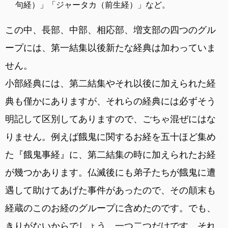
句経）」「ジャータカ（前生経）」など。
この中、長部、中部、相応部、増支部の四つのグル
ープには、第一結集以後新たな経典は加わっていま
せん。
小部経典には、第二結集やそれ以後に加えられた経
典も僅かにありますが、それらの経典には必ずそう
明記して区別してありますので、ごちゃ混ぜにはな
りません。例えば餓鬼に関するお経を五十ほど集め
た『餓鬼事経』に、第二結集の時に加えられたお経
が幾つかあります。仏滅後にも弟子たちが餓鬼に遭
遇して助けてあげた事件があったので、その顛末も
経蔵のこのお経のグループに含めたのです。でも、
きりがないからでしょう、一つ二つだけです。それ