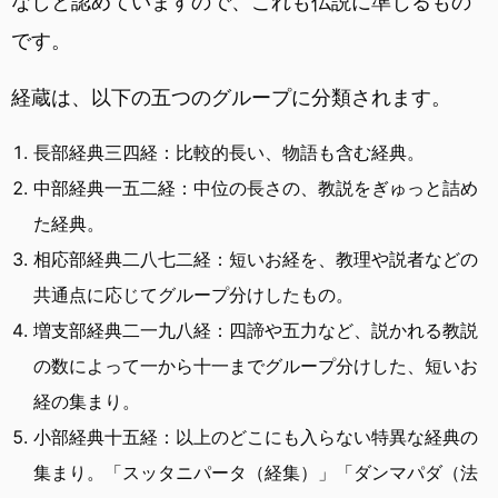
なしと認めていますので、これも仏説に準じるもの
です。
経蔵は、以下の五つのグループに分類されます。
長部経典三四経：比較的長い、物語も含む経典。
中部経典一五二経：中位の長さの、教説をぎゅっと詰め
た経典。
相応部経典二八七二経：短いお経を、教理や説者などの
共通点に応じてグループ分けしたもの。
増支部経典二一九八経：四諦や五力など、説かれる教説
の数によって一から十一までグループ分けした、短いお
経の集まり。
小部経典十五経：以上のどこにも入らない特異な経典の
集まり。「スッタニパータ（経集）」「ダンマパダ（法