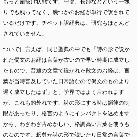
もっと歯抜け状態です。中部、長部などという一塊
りでも残ってなく、幾つかのお経が単行で訳されて
いるだけです。チベット訳経典は、研究もほとんど
されていません。
ついでに言えば、同じ聖典の中でも「詩の形で説か
れた偈文のお経は言葉が古いので早い時期に成立し
たもので、普通の文章で説かれた散文のお経は、言
葉が当時普及していた日常語なので偈文のものより
遅く成立したはず」と、学界ではよく言われます
が、これも的外れです。詩の形にする時は韻律の制
限があったり、格言のようにインパクトを込めます
から、わざわざ古めかしい、格調高い言葉を使うも
のなのです。釈尊が詩の形で説いたり日常の言葉で