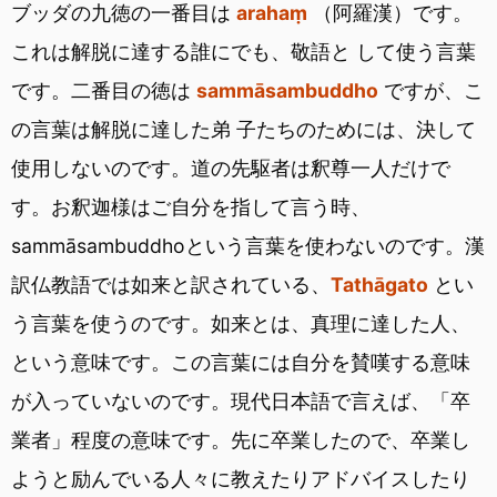
ブッダの九徳の一番目は
arahaṃ
（阿羅漢）です。
これは解脱に達する誰にでも、敬語と して使う言葉
です。二番目の徳は
sammāsambuddho
ですが、こ
の言葉は解脱に達した弟 子たちのためには、決して
使用しないのです。道の先駆者は釈尊一人だけで
す。お釈迦様はご自分を指して言う時、
sammāsambuddhoという言葉を使わないのです。漢
訳仏教語では如来と訳されている、
Tathāgato
とい
う言葉を使うのです。如来とは、真理に達した人、
という意味です。この言葉には自分を賛嘆する意味
が入っていないのです。現代日本語で言えば、「卒
業者」程度の意味です。先に卒業したので、卒業し
ようと励んでいる人々に教えたりアドバイスしたり