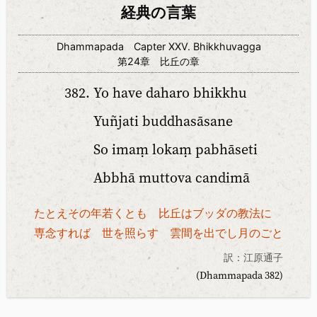
経典の言葉
Dhammapada Capter XXV. Bhikkhuvagga
第24章 比丘の章
Yo have daharo bhikkhu
Yuñjati buddhasāsane
So imaṃ lokaṃ pabhāseti
Abbhā muttova candimā
たとえその年若くとも 比丘はブッダの教法に
専念すれば 世を照らす 雲間を出でし月のごと
訳：江原通子
(Dhammapada 382)