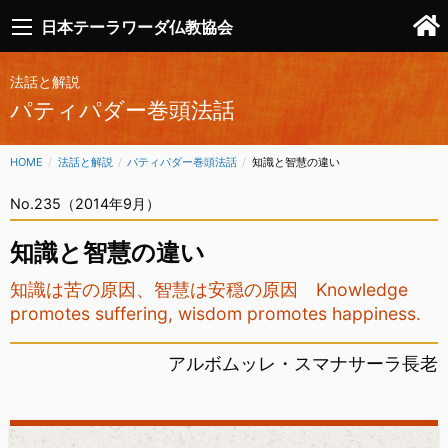
日本テーラワーダ仏教協会
法話と解説
パティパダー巻頭法話
HOME
法話と解説
パティパダー巻頭法話
CURRENT:
知識と智慧の違い
No.235（2014年9月）
知識と智慧の違い
知識は苦の原因、智慧は安穏の原因 Knowledge
promotes suffering, wisdom promotes happiness.
アルボムッレ・スマナサーラ長老