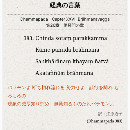
経典の言葉
Dhammapada Capter XXVI. Brāhmaṇavagga
第26章 婆羅門の章
Chinda sotaṃ parakkamma
Kāme panuda brāhmana
Sankhārānaṃ khayaṃ ñatvā
Akataññūsi brāhmana
バラモンよ 断ち切れ流れを 努力せよ 諸欲を離れ も
ろもろの
現象の滅尽知り究め 無爲知るものたれバラモンよ
訳：江原通子
(Dhammapada 383)