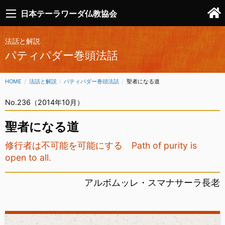
日本テーラワーダ仏教協会
法話と解説
パティパダー巻頭法話
HOME
法話と解説
パティパダー巻頭法話
CURRENT:
聖者になる道
No.236（2014年10月）
聖者になる道
修行者は不可能を可能にする Path of purity is
open to all.
アルボムッレ・スマナサーラ長老