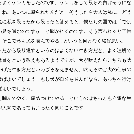
らよくケンカをしたのです。ケンカをして殴られ負けそうにな
すね。あいつに殴られたんだと。そうしたら大人は私に、どう
先に私を殴ったから殴ったと答えると、僕たちの国では「では
の足を噛むのですか」と聞かれるのです。そう言われると子供
。そこで私も犬を噛んでやる…というと何となく格好悪い。
ったから殴り返すというのはよくない生き方だと、よく理解で
は目をという教えもあるようですが、犬が吠えたらこちらも吠
かげた生き方だといわざるをえません。吠えるのは犬の仕事の
けばよいでしょう。もし犬が自分を噛んだなら、あっちへ行け
ばよいでしょう。
え噛んでやる、痛めつけてやる、というのはちっとも立派な生
が人間であってもまったく同じことです。