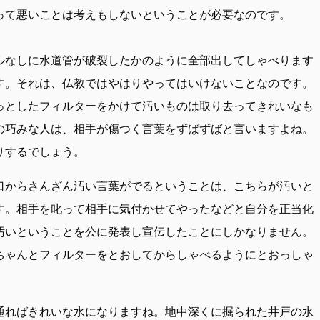
って悪いことは考えもしないということが必要なのです。
ルなしに水道管が破裂したかのように全部出してしゃべります
す。それは、仏教ではやはりやってはいけないことなのです。
っとしたフィルターをかけて汚いものは取り去ってきれいなも
の巧みな人は、相手が傷つく言葉をずばずばと言いますよね。
りするでしょう。
口からさんざん汚い言葉がでるということは、こちらが汚いと
す。相手を叱って相手に気付かせてやったなどと自分を正当化
汚いということを公に発表し宣伝したことにしかなりません。
ちゃんとフィルターをとおしてからしゃべるようにとおっしゃ
通ればきれいな水になりますね。地中深くに掘られた井戸の水