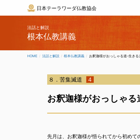
日本テーラワーダ仏教協会
法話と解説
根本仏教講義
HOME
法話と解説
根本仏教講義
CURRENT:
お釈迦様がおっしゃる道-生きる
８．苦集滅道
4
お釈迦様がおっしゃる
先月は、お釈迦様が悟られてから初めて