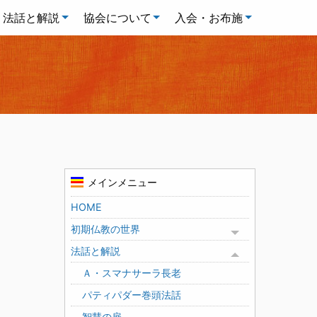
法話と解説
協会について
入会・お布施
メインメニュー
HOME
初期仏教の世界
Toggle menu
法話と解説
Toggle menu
Ａ・スマナサーラ長老
パティパダー巻頭法話
智慧の扉