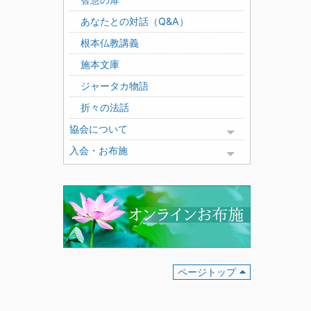
あなたとの対話（Q&A）
根本仏教講義
施本文庫
ジャータカ物語
折々の法話
協会について
Toggle menu
入会・お布施
Toggle menu
ページトップ