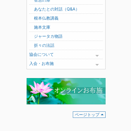
あなたとの対話（Q&A）
根本仏教講義
施本文庫
ジャータカ物語
折々の法話
協会について
Toggle menu
入会・お布施
Toggle menu
ページトップ