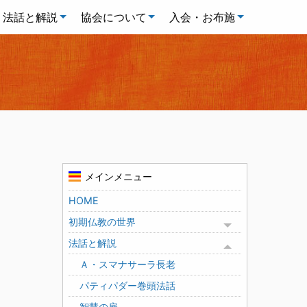
法話と解説
協会について
入会・お布施
メインメニュー
HOME
初期仏教の世界
Toggle menu
法話と解説
Toggle menu
Ａ・スマナサーラ長老
パティパダー巻頭法話
智慧の扉