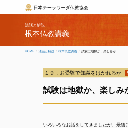
日本テーラワーダ仏教協会
法話と解説
根本仏教講義
HOME
法話と解説
根本仏教講義
CURRENT:
試験は地獄か、楽しみか
１９．お受験で知識をはかれるか
試験は地獄か、楽しみ
いろいろなお話をしてきましたが、最後