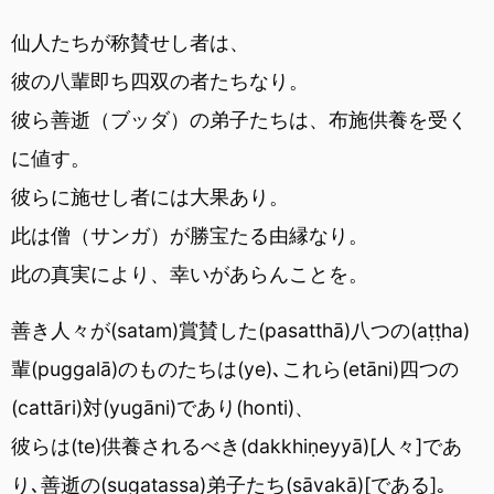
仙人たちが称賛せし者は、
彼の八輩即ち四双の者たちなり。
彼ら善逝（ブッダ）の弟子たちは、布施供養を受く
に値す。
彼らに施せし者には大果あり。
此は僧（サンガ）が勝宝たる由縁なり。
此の真実により、幸いがあらんことを。
善き人々が(satam)賞賛した(pasatthā)八つの(aṭṭha)
輩(puggalā)のものたちは(ye)､これら(etāni)四つの
(cattāri)対(yugāni)であり(honti)、
彼らは(te)供養されるべき(dakkhiṇeyyā)[人々]であ
り､善逝の(sugatassa)弟子たち(sāvakā)[である]｡