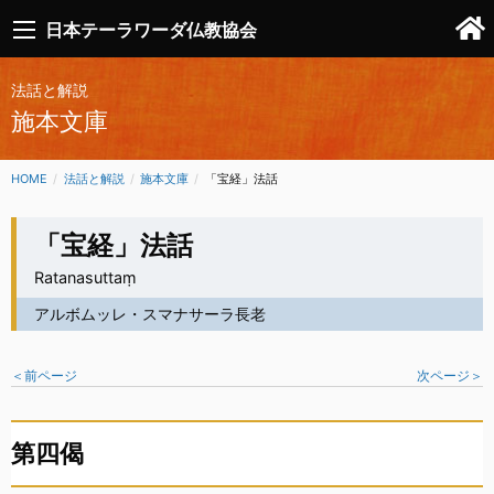
日本テーラワーダ仏教協会
法話と解説
施本文庫
HOME
法話と解説
施本文庫
CURRENT:
「宝経」法話
「宝経」法話
Ratanasuttaṃ
アルボムッレ・スマナサーラ長老
＜前ページ
次ページ＞
第四偈