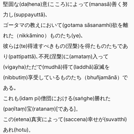
堅固な(daḷhena)意(こころ)によって(manasā)善く努
力し(suppayuttā)､
ゴータマの教えにおいて(gotama sāsanamhi)欲を離
れた（nikkāmino）ものたち(ye)､
彼らは(te)得達すべきもの(涅槃)を得たものたちであ
り(pattipattā)､不死(涅槃)に(amataṃ)入って
(vigayha)ただで(mudhā)得て(laddhā)寂滅を
(nibbutiṃ)享受しているものたち（bhuñjamānā）で
ある｡
これも(idam pi)僧団における(saṅghe)勝れた
(paṇītaṃ)宝(ratanaṃ)[である]。
この(etena)真実によって(saccena)幸せが(suvatthi)
あれ(hotu)。