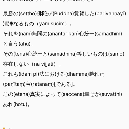
最勝の(seṭṭho)佛陀が(Buddha)賞賛した(parivaṇṇayī)
清浄なるもの（yam suciṃ）､
それを(ñam)無間の(ānantarikañ)心統一(samādhim)
と言う(āhu)。
その(tena)心統一と(samādhinā)等しいものは(samo)
存在しない（na vijjati）。
これも(idam pi)法における(dhamme)勝れた
(paṇītaṃ)宝(ratanaṃ)[である]。
この(etena)真実によって(saccena)幸せが(suvatthi)
あれ(hotu)。