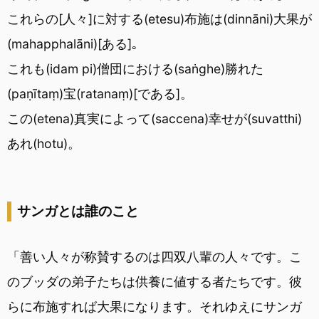
これらの[人々]に対する(etesu)布施は(dinnāni)大果が
(mahapphalāni)[ある]｡
これも(idam pi)僧団における(saṅghe)勝れた
(paṇītaṃ)宝(ratanaṃ)[である]。
この(etena)真実によって(saccena)幸せが(suvatthi)
あれ(hotu)。
サンガとは誰のこと
「善い人々が称賛するのは四双八輩の人々です。こ
のブッダの弟子たちは供養に値する者たちです。彼
らに布施すれば大果になります。それゆえにサンガ