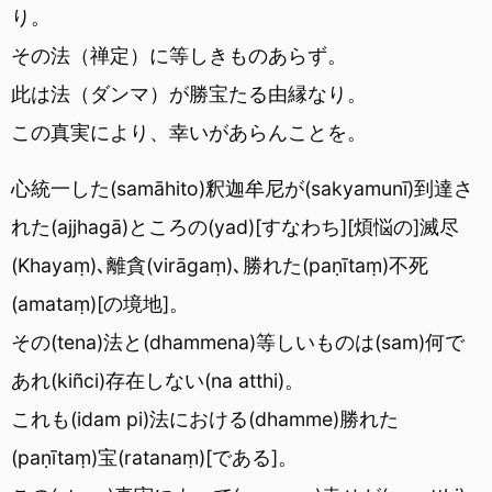
り。
その法（禅定）に等しきものあらず。
此は法（ダンマ）が勝宝たる由縁なり。
この真実により、幸いがあらんことを。
心統一した(samāhito)釈迦牟尼が(sakyamunī)到達さ
れた(ajjhagā)ところの(yad)[すなわち][煩悩の]滅尽
(Khayaṃ)､離貪(virāgaṃ)､勝れた(paṇītaṃ)不死
(amataṃ)[の境地]。
その(tena)法と(dhammena)等しいものは(sam)何で
あれ(kiñci)存在しない(na atthi)。
これも(idam pi)法における(dhamme)勝れた
(paṇītaṃ)宝(ratanaṃ)[である]。