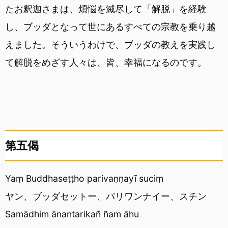
たお釈迦さまは、煩悩を滅尽して「解脱」を経験
し、ブッダとなって世にあるすべての宗教を乗り越
えました。そういうわけで、ブッダの教えを実践し
て解脱をめざす人々は、皆、幸福になるのです。
第五偈
Yaṃ Buddhaseṭṭho parivaṇṇayī suciṃ
ヤン、ブッダセットー、パリワンナイー、スチン
Samādhim ānantarikañ ñam āhu