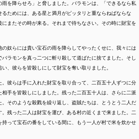
の雨を降らせろ」と脅しました。バラモンは、「できるなら私
せるためには、ある星と満月がピッタリと重ならねばならな
後にまたその時が来る。それまで待ちなさい。その時に財宝を
他の奴らには貴い宝石の雨を降らしてやったくせに、我々には
でバラモンを真っ二つに斬り殺して道ばたに捨てました。そし
追い、彼らを皆殺しにして財宝を奪い取りました。
た。彼らは手に入れた財宝を取り合って、二百五十人ずつに分
た相手を皆殺しにしました。残った二百五十人は、さらに二派
た。そのような殺戮を繰り返し、盗賊たちは、とうとう二人だ
す。残った二人は財宝を運び、ある村の近くまで来ました。二
を持って宝石の番をしている間に、もう一人が村で米を炊かせ