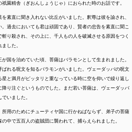
の祇園精舎（ぎおんしょうじゃ）におられた時のお話です。
葉を素直に聞き入れない比丘がいました。釈尊は彼を諭され、
い。過去においても君は頑固であり、賢者の忠告を素直に聞こ
で斬り殺され、その上に、千人もの人を破滅させる原因をつく
れました。
王が国を治めていた頃、菩薩はバラモンとして生まれました。
呼ばれる呪文を知るバラモンがいました。ヴェーダッバの呪文
る星と満月がピッタリと重なっている時に空を仰いで繰り返し
に降り注ぐというものでした。まだ若い菩薩は、ヴェーダッバ
んでいました。
、所用のためにチューティヤ国に行かねばならず、弟子の菩薩
森の中で五百人の盗賊団に襲われて、捕らえられました。