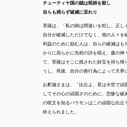
チューティヤ国の賊は呪師を殺し
自らも残らず破滅に至れり
菩薩は、「私の師は間違いを犯し、正し
自分が破滅しただけでなく、他の人々を
利益のために励む人は、自らの破滅はも
かりに高らかに先程の詩を唱え、森の神
て、菩薩はそこに残された財宝を持ち帰
うし、死後、自分の善行為によって天界
お釈迦さまは、「比丘よ、君は今世で頑
してその心の頑固さのために、悲惨な破
の呪文を知るバラモンはこの頑固な比丘
終えられました。