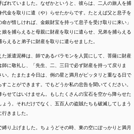
呼ばれていました。なぜかというと、彼らは、二人の旅人を捕
身代金を取りに遣（や）らせたからです。たとえば父と息子を
の命が惜しければ、金銀財宝を持って息子を受け取りに来い」
と娘を捕らえると母親に財産を取りに遣らせ、兄弟を捕らえる
捕らえると弟子に財産を取りに遣らせました。
えた派遣泥棒は、師であるバラモンを人質にして、菩薩に財産
は師に敬礼し、「先生、二、三日で必ず財産を持って戻りま
さい。たまたま今日は、例の星と満月がピッタリと重なる日で
らすことができます。でもどうか私の忠告を聞いてください。
降らせてはいけません。もしたくさんの宝石を空から降らせた
しょう。それだけでなく、五百人の盗賊たちも破滅してしまう
に行きました。
で縛り上げました。ちょうどその時、東の空にぽっかりと満月