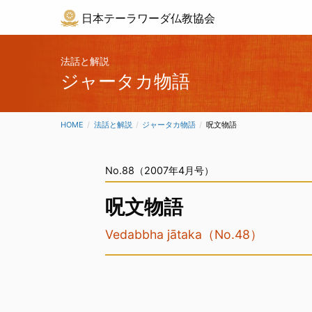
日本テーラワーダ仏教協会
法話と解説
ジャータカ物語
HOME
法話と解説
ジャータカ物語
CURRENT:
呪文物語
No.88（2007年4月号）
呪文物語
Vedabbha jātaka（No.48）