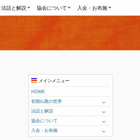
法話と解説
協会について
入会・お布施
メインメニュー
HOME
初期仏教の世界
Toggle menu
法話と解説
Toggle menu
協会について
Toggle menu
入会・お布施
Toggle menu