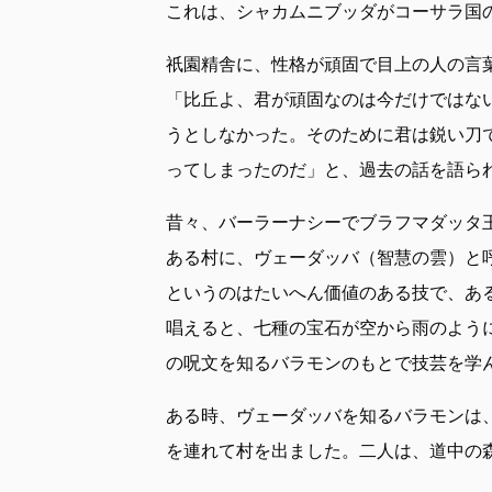
これは、シャカムニブッダがコーサラ国
祇園精舎に、性格が頑固で目上の人の言
「比丘よ、君が頑固なのは今だけではな
うとしなかった。そのために君は鋭い刀
ってしまったのだ」と、過去の話を語ら
昔々、バーラーナシーでブラフマダッタ
ある村に、ヴェーダッバ（智慧の雲）と
というのはたいへん価値のある技で、あ
唱えると、七種の宝石が空から雨のよう
の呪文を知るバラモンのもとで技芸を学
ある時、ヴェーダッバを知るバラモンは
を連れて村を出ました。二人は、道中の