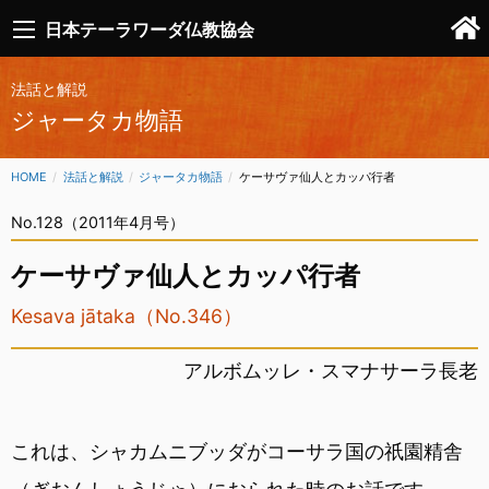
日本テーラワーダ仏教協会
法話と解説
ジャータカ物語
HOME
法話と解説
ジャータカ物語
CURRENT:
ケーサヴァ仙人とカッパ行者
No.128（2011年4月号）
ケーサヴァ仙人とカッパ行者
Kesava jātaka（No.346）
アルボムッレ・スマナサーラ長老
これは、シャカムニブッダがコーサラ国の祇園精舎