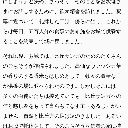
にしよう」と決め、さっそく、そのことをお釈迦さ
まにお話しするために、祇園精舎を訪れました。釈
尊に近づいて、礼拝した王は、傍らに坐り、これか
らは毎日、五百人分の食事のお布施をお城で供養す
ることを約束して城に戻りました。
それ以降、お城では、比丘サンガのためのたくさん
のごちそうが準備されました。高価なヴァッシカ華
の香りのする香米をはじめとして、数々の豪華な皿
が供養の場に並べられたのです。しかしそこには、
多くの召使いたちは控えていても、比丘サンガへの
信と慈しみをもって自らもてなす主（あるじ）がい
ません。自然と比丘方の足は遠のきました。あるい
はお城で托鉢をして、そのごちそうを信者の家に持