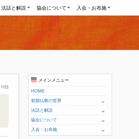
法話と解説
協会について
入会・お布施
メインメニュー
月11日
HOME
初期仏教の世界
Toggle menu
法話と解説
Toggle menu
協会について
Toggle menu
入会・お布施
Toggle menu