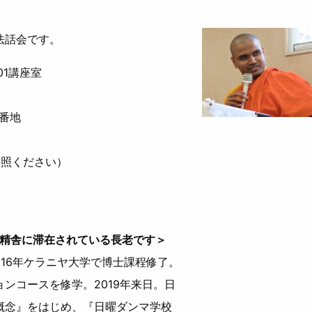
法話会です。
01講座室
4番地
参照ください）
ー精舎に滞在されている長老です＞
2016年ケラニヤ大学で博士課程修了。
ンコースを修学。2019年来日。日
概念』をはじめ、『日曜ダンマ学校