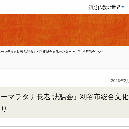
初期仏教の世界
『へーマラタナ長老 法話会』刈谷市総合文化センター ※午前中｢茶話会｣あり
2026年2
『へーマラタナ長老 法話会』刈谷市総合文化
｣あり