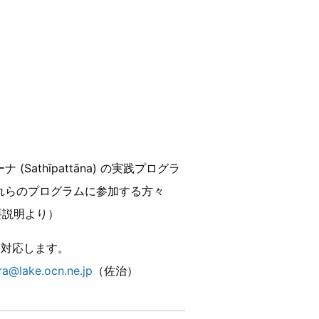
athīpattāna) の実践プログラ
れらのプログラムに参加する方々
要説明より）
て対応します。
ra@lake.ocn.ne.jp
（佐治）