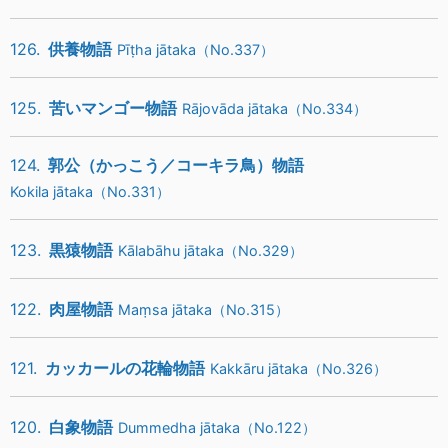
126.
供養物語
Pīṭha jātaka（No.337）
125.
苦いマンゴー物語
Rājovāda jātaka（No.334）
124.
郭公（かっこう／コーキラ鳥）物語
Kokila jātaka（No.331）
123.
黒猿物語
Kālabāhu jātaka（No.329）
122.
肉屋物語
Maṃsa jātaka（No.315）
121.
カッカールの花輪物語
Kakkāru jātaka（No.326）
120.
白象物語
Dummedha jātaka（No.122）