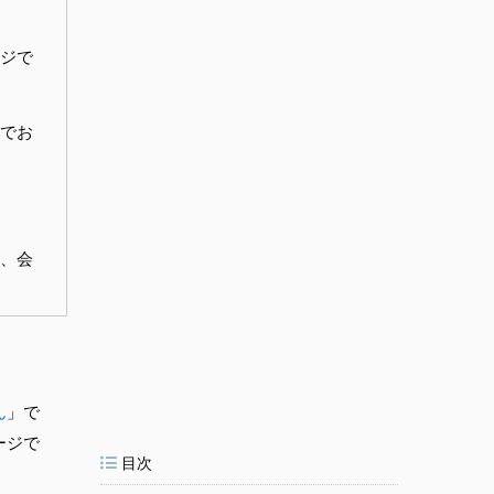
ジで
でお
、会
ん
」で
ージで
目次