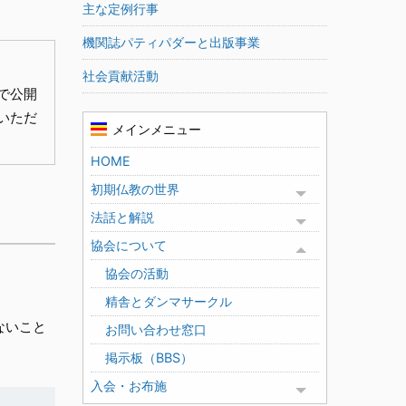
主な定例行事
機関誌パティパダーと出版事業
社会貢献活動
eで公開
用いただ
メインメニュー
HOME
初期仏教の世界
Toggle menu
法話と解説
Toggle menu
協会について
Toggle menu
協会の活動
精舎とダンマサークル
ないこと
お問い合わせ窓口
掲示板（BBS）
入会・お布施
Toggle menu