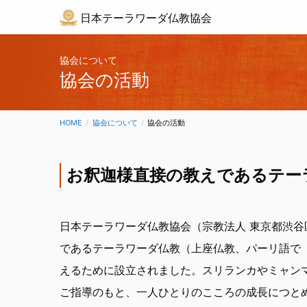
日本テーラワーダ仏教協会
協会について
協会の活動
HOME
協会について
CURRENT:
協会の活動
お釈迦様直接の教えである
テー
日本テーラワーダ仏教協会（宗教法人 東京都渋
であるテーラワーダ仏教（上座仏教、パーリ語で
えるために設立されました。スリランカやミャン
ご指導のもと、一人ひとりのこころの成長につと