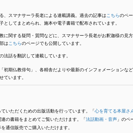
る、スマナサーラ長老による連載講義。過去の記事は
こちら
のペー
子としてまとめられ、施本や電子書籍で配布されています。
教に関する疑問・質問などに、スマナサーラ長老がお釈迦様の見方
部は
こちら
のページでも公開しています。
の法話を翻訳して連載しています。
「初期仏教俳句」、各精舎だよりや最新のインフォメーションなど
せています。
っていただくための出版活動を行っています。「
心を育てる本屋さ
関連の書籍をまとめてご覧いただけます。「
法話動画・音声
」のペ
等を通信販売でご購入いただけます。