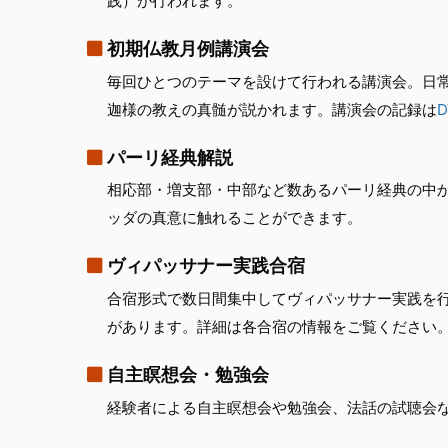
践）が行われます。
初期仏教月例講演会
毎回ひとつのテーマを設けて行われる講演会。日
迦様の教えの真髄が説かれます。講演会の記録は
D
パーリ経典解説
相応部・増支部・中部など数あるパーリ経典の中
ッダの真意に触れることができます。
ヴィパッサナー実践合宿
合宿形式で数日間集中してヴィパッサナー実践を
があります。詳細は各合宿の情報をご覧ください
自主瞑想会・勉強会
経験者による自主瞑想会や勉強会、法話の試聴会