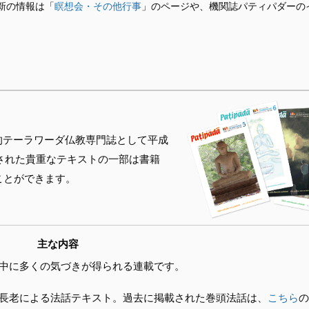
新の情報は「
瞑想会・その他行事
」のページや、機関誌パティパダーの
的テーラワーダ仏教専門誌として平成
された貴重なテキストの一部は書籍
ことができます。
主な内容
中に多くの気づきが得られる連載です。
長老による法話テキスト。過去に掲載された巻頭法話は、
こちら
の