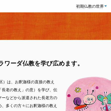
初期仏教の世界
ラワーダ仏教を学び
広めます。
谷区）は、お釈迦様の直接の教え
「長老の教え」の意）を学び、伝
マーなどから派遣された長老方の
め、多くの方々にお釈迦様の教え