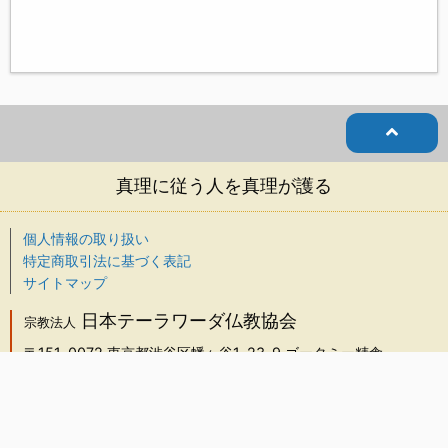
真理に従う人を真理が護る
個人情報の取り扱い
特定商取引法に基づく表記
サイトマップ
日本テーラワーダ仏教協会
宗教法人
〒151-0072
東京都渋谷区幡ヶ谷1-23-9 ゴータミー精舎
TEL：03-5738-5526
FAX：03-5738-5527
info@j-theravada.com
画像やテキストの無断使用はご遠慮ください。