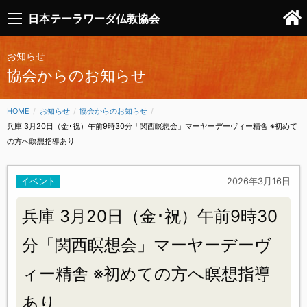
日本テーラワーダ仏教協会
お知らせ
協会からのお知らせ
HOME
お知らせ
協会からのお知らせ
CURRENT:
兵庫 3月20日（金･祝）午前9時30分「関西瞑想会」マーヤーデーヴィー精舎 ※初めて
の方へ瞑想指導あり
イベント
2026年3月16日
兵庫 3月20日（金･祝）午前9時30
分「関西瞑想会」マーヤーデーヴ
ィー精舎 ※初めての方へ瞑想指導
あり