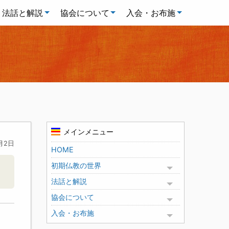
法話と解説
協会について
入会・お布施
メインメニュー
月2日
HOME
初期仏教の世界
Toggle menu
法話と解説
Toggle menu
協会について
Toggle menu
入会・お布施
Toggle menu