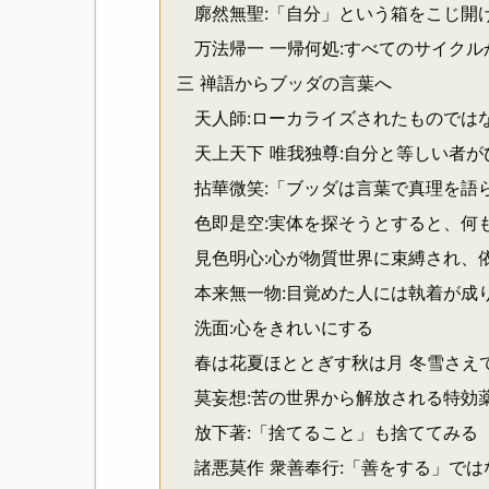
廓然無聖:「自分」という箱をこじ開
万法帰一 一帰何処:すべてのサイクル
三 禅語からブッダの言葉へ
天人師:ローカライズされたものでは
天上天下 唯我独尊:自分と等しい者が
拈華微笑:「ブッダは言葉で真理を語ら
色即是空:実体を探そうとすると、何
見色明心:心が物質世界に束縛され、
本来無一物:目覚めた人には執着が成
洗面:心をきれいにする
春は花夏ほととぎす秋は月 冬雪さえて
莫妄想:苦の世界から解放される特効
放下著:「捨てること」も捨ててみる
諸悪莫作 衆善奉行:「善をする」では