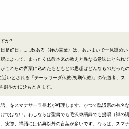
すか?
日是好日」……数ある〈禅の言葉〉は、あいまいで一見謎めい
解釈によって、まったく仏教本来の教えと異なる意味にとられ
ちがこれらの言葉に込めたもともとの思想はどんなものだった
に近いとされる「テーラワーダ仏教(初期仏教)」の伝道者、ス
”を鮮やかにひもときます。
禅語」をスマナサーラ長老が料理します。かつて臨済宗の有名
わけではない。わしならば聖書でも毛沢東語録でも提唱（禅の
す。実際、禅語には仏典以外の言葉が多いです。ならば、スマ