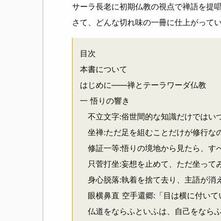
サーラ長老に初期仏教の視点で禅語を提
さて、どんな切れ味の一冊に仕上がってい
目次
本書について
はじめに――禅とテーラワーダ仏教
一 悟りの響き
不立文字:俗世間的な知識だけではい
坐禅:ただ足を組むことだけが修行な
修証一等:悟りの境地から見たら、す
只菅打坐:妄想を止めて、ただ坐って
身心脱落:執着を捨て去り、主語が消
眼横鼻直 空手還郷:「目は横に付いて
仏道をならふといふは、自己をならふ