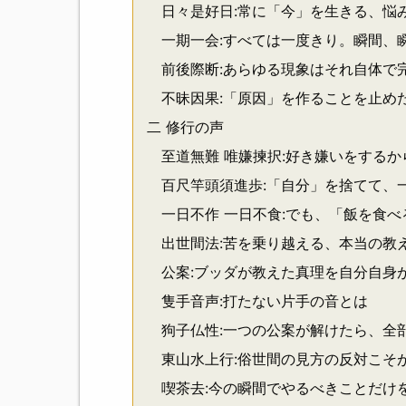
日々是好日:常に「今」を生きる、悩
一期一会:すべては一度きり。瞬間、
前後際断:あらゆる現象はそれ自体で
不昧因果:「原因」を作ることを止め
二 修行の声
至道無難 唯嫌揀択:好き嫌いをするか
百尺竿頭須進歩:「自分」を捨てて、
一日不作 一日不食:でも、「飯を食べ
出世間法:苦を乗り越える、本当の教
公案:ブッダが教えた真理を自分自身
隻手音声:打たない片手の音とは
狗子仏性:一つの公案が解けたら、全
東山水上行:俗世間の見方の反対こそ
喫茶去:今の瞬間でやるべきことだけ