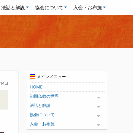
法話と解説
協会について
入会・お布施
メインメニュー
月14日
HOME
初期仏教の世界
Toggle menu
法話と解説
Toggle menu
協会について
Toggle menu
入会・お布施
Toggle menu