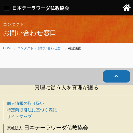
日本テーラワーダ仏教協会
コンタクト
お問い合わせ窓口
HOME
コンタクト
お問い合わせ窓口
CURRENT:
確認画面
真理に従う人を真理が護る
個人情報の取り扱い
特定商取引法に基づく表記
サイトマップ
日本テーラワーダ仏教協会
宗教法人