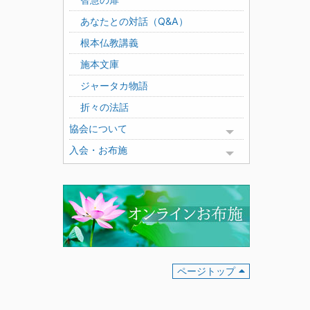
あなたとの対話（Q&A）
根本仏教講義
施本文庫
ジャータカ物語
折々の法話
協会について
Toggle menu
入会・お布施
Toggle menu
ページトップ