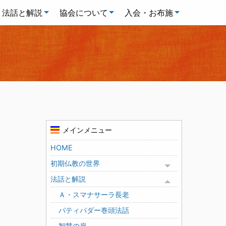
法話と解説
協会について
入会・お布施
メインメニュー
HOME
初期仏教の世界
Toggle menu
法話と解説
Toggle menu
Ａ・スマナサーラ長老
パティパダー巻頭法話
智慧の扉