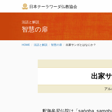
日本テーラワーダ仏教協会
法話と解説
智慧の扉
HOME
法話と解説
智慧の扉
CURRENT:
出家サンガとはなにか？
出家
アル
釈迦牟尼仏陀は「saṅgha, sa