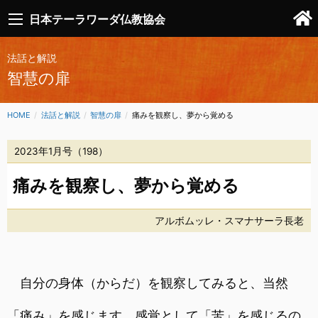
日本テーラワーダ仏教協会
法話と解説
智慧の扉
HOME
法話と解説
智慧の扉
CURRENT:
痛みを観察し、夢から覚める
2023年1月号（198）
痛みを観察し、夢から覚める
アルボムッレ・スマナサーラ長老
自分の身体（からだ）を観察してみると、当然
「痛み」を感じます。感覚として「苦」を感じるの