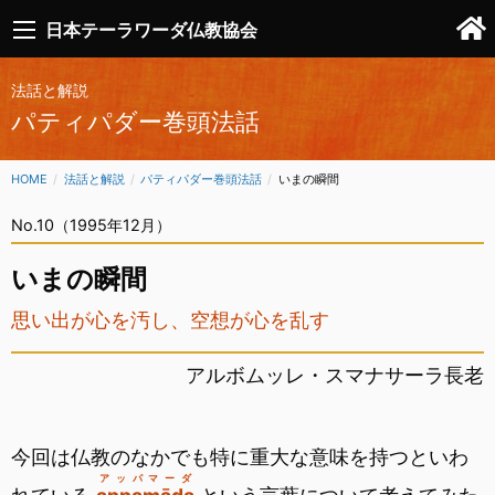
日本テーラワーダ仏教協会
法話と解説
パティパダー巻頭法話
HOME
法話と解説
パティパダー巻頭法話
CURRENT:
いまの瞬間
No.10（1995年12月）
いまの瞬間
思い出が心を汚し、空想が心を乱す
アルボムッレ・スマナサーラ長老
今回は仏教のなかでも特に重大な意味を持つといわ
アッパマーダ