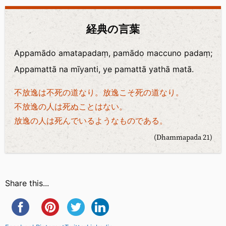
経典の言葉
Appamādo amatapadaṃ, pamādo maccuno padaṃ;
Appamattā na mīyanti, ye pamattā yathā matā.
不放逸は不死の道なり。放逸こそ死の道なり。
不放逸の人は死ぬことはない。
放逸の人は死んでいるようなものである。
(Dhammapada 21)
Share this...