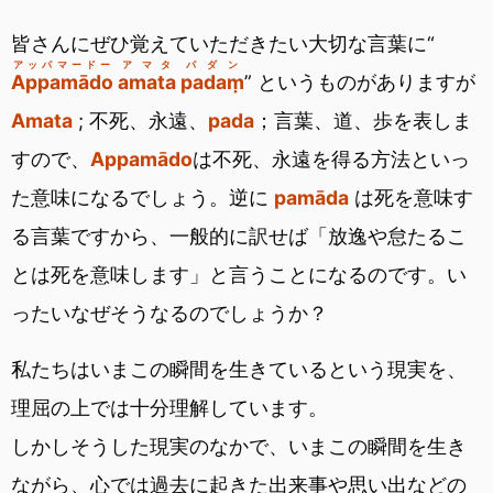
皆さんにぜひ覚えていただきたい大切な言葉に“
アッパマードー
アマタ
パダン
Appamādo
amata
padaṃ
” というものがありますが
Amata
; 不死、永遠、
pada
；言葉、道、歩を表しま
すので、
Appamādo
は不死、永遠を得る方法といっ
た意味になるでしょう。逆に
pamāda
は死を意味す
る言葉ですから、一般的に訳せば「放逸や怠たるこ
とは死を意味します」と言うことになるのです。い
ったいなぜそうなるのでしょうか？
私たちはいまこの瞬間を生きているという現実を、
理屈の上では十分理解しています。
しかしそうした現実のなかで、いまこの瞬間を生き
ながら、心では過去に起きた出来事や思い出などの