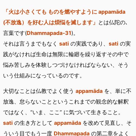
「火は小さくても ものを燃やすように appamāda
(不放逸）を好む人は煩悩を滅します」
とは仏陀の､
言葉です(
Dhammapada-31
)。
それは言うまでもなく
sati
の実践であり、
sati
の実
践がなければ生命は無限に輪廻を繰り返すその中で
悩み苦しみを体験しつづけなければならない、そう
いう仕組みになっているのです。
大切なことは仏教でよく使う
appamāda
を、単に不
放逸、怠らないことというこれまでの観念的な解釈
ではなく、“いま、ここ” に気づいて生きること。
sati
の生き方として
appamāda
を改めて見直し、そ
ういう目でもう一度
Dhammapada
の第二章をよく