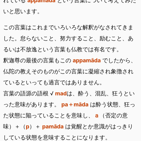
れている
appamāda
という言葉について考えてみた
いと思います。
この言葉はこれまでいろいろな解釈がなされてきま
した。怠らないこと、努力すること、励むこと、あ
るいは不放逸という言葉も仏教では有名です。
釈迦尊の最後の言葉もこの
appamāda
でしたから、
仏陀の教えそのものがこの言葉に凝縮され象徴され
ているといっても過言ではありません。
言葉の語源の語根 √
mad
は、酔う、混乱、狂うとい
った意味があります。
pa＋māda
は酔う状態、狂っ
た状態に陥っていることを意味し、
ａ
（否定の意
味）＋（
p
）＋
pamāda
は覚醒とか意識がはっきり
している状態を意味することになります。