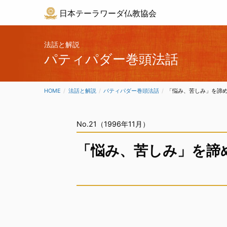
日本テーラワーダ仏教協会
法話と解説
パティパダー巻頭法話
HOME
法話と解説
パティパダー巻頭法話
CURRENT:
「悩み、苦しみ」を諦
No.21（1996年11月）
「悩み、苦しみ」を諦