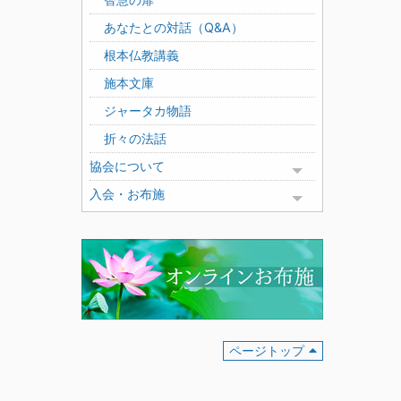
あなたとの対話（Q&A）
根本仏教講義
施本文庫
ジャータカ物語
折々の法話
協会について
Toggle menu
入会・お布施
Toggle menu
ページトップ