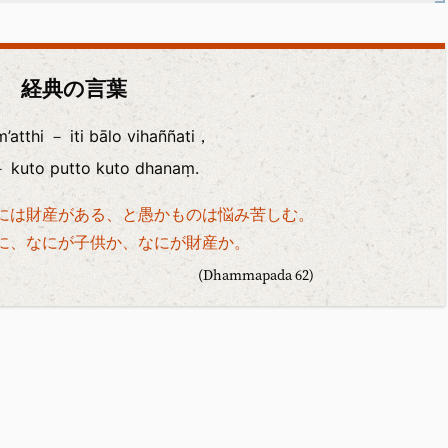
経典の言葉
’atthi － iti bālo vihaññati，
 － kuto putto kuto dhanaṃ.
には財産がある、と愚かものは悩み苦しむ。
に、なにが子供か、なにが財産か。
(Dhammapada 62)