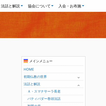
法話と解説
協会について
入会・お布施
メインメニュー
HOME
初期仏教の世界
Toggle menu
法話と解説
Toggle menu
Ａ・スマナサーラ長老
パティパダー巻頭法話
智慧の扉