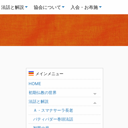
法話と解説
協会について
入会・お布施
メインメニュー
HOME
初期仏教の世界
Toggle menu
法話と解説
Toggle menu
Ａ・スマナサーラ長老
パティパダー巻頭法話
智慧の扉