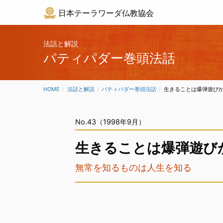
日本テーラワーダ仏教協会
法話と解説
パティパダー巻頭法話
HOME
法話と解説
パティパダー巻頭法話
CURRENT:
生きることは爆弾遊び
No.43（1998年9月）
生きることは爆弾遊び
無常を知るものは人生を知る