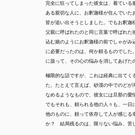
完全に狂ってしまった彼女は、着ている
ある親切な人に、お釈迦様が住んでいた
皆が追い出そうとしました。でもお釈迦
父親に呼ばれたのと同じ言葉で呼ばれた
込む娘のようにお釈迦様の前でしゃがみ
に必要だったのは、何か頼るものでした
に扱って、その心の悩みを消してあげた
極限的な話ですが、これは経典に出てく
た。たとえて言えば、砂漠の中でのどが
なめるようなもので、彼女には旦那の愛
でもそれも、頼られる他の人々も、一日
他のものに、頼って依存して人が感じる
か？ 結局残るのは、限りない悩み、苦