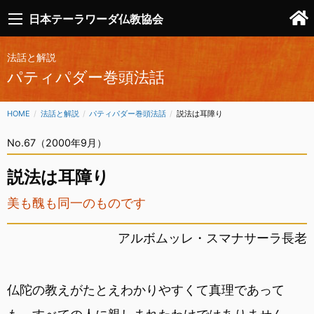
日本テーラワーダ仏教協会
法話と解説
パティパダー巻頭法話
HOME
法話と解説
パティパダー巻頭法話
CURRENT:
説法は耳障り
No.67（2000年9月）
説法は耳障り
美も醜も同一のものです
アルボムッレ・スマナサーラ長老
仏陀の教えがたとえわかりやすくて真理であって