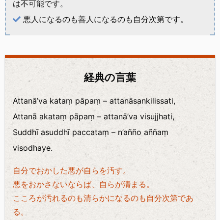
は不可能です。
悪人になるのも善人になるのも自分次第です。
経典の言葉
Attanā’va kataṃ pāpaṃ – attanāsankilissati,
Attanā akataṃ pāpaṃ – attanā’va visujjhati,
Suddhī asuddhī paccataṃ – n’añño aññaṃ
visodhaye.
自分でおかした悪が自らを汚す。
悪をおかさないならば、自らが清まる。
こころが汚れるのも清らかになるのも自分次第であ
る。