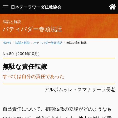
日本テーラワーダ仏教協会
法話と解説
パティパダー巻頭法話
HOME
法話と解説
パティパダー巻頭法話
CURRENT:
無駄な責任転嫁
No.80（2001年10月）
無駄な責任転嫁
すべては自分の責任であった
アルボムッレ・スマナサーラ長老
自己責任について、初期仏教の立場がどのようなも