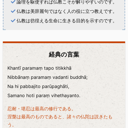
論理を駆使すれば仏教こそが解りやすいのです。
仏教は美辞麗句ではなく人の役に立つ教えです。
仏教は彷徨える生命に生きる目的を示すのです。
経典の言葉
Khantī paramaṃ tapo titikkhā
Nibbānaṃ paramaṃ vadanti buddhā;
Na hi pabbajito parūpaghāti,
Samano hoti paraṃ vihethayanto.
忍耐・堪忍は最高の修行である。
涅槃は最高のものであると、諸々の仏陀は説きたも
う。