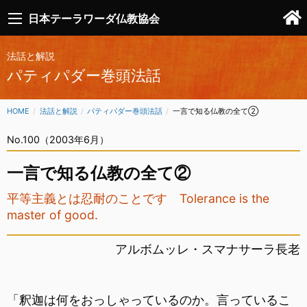
日本テーラワーダ仏教協会
法話と解説
パティパダー巻頭法話
HOME
法話と解説
パティパダー巻頭法話
CURRENT:
一言で知る仏教の全て②
No.100（2003年6月）
一言で知る仏教の全て②
平等主義とは忍耐のことです Tolerance is the
master of good.
アルボムッレ・スマナサーラ長老
「釈迦は何をおっしゃっているのか。言っているこ