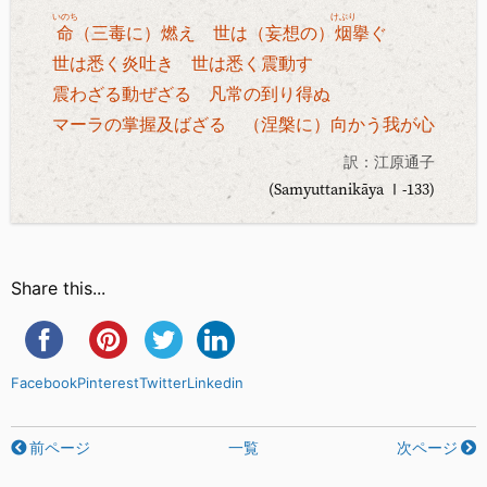
いのち
けぶり
命
（三毒に）燃え 世は（妄想の）
烟
擧ぐ
世は悉く炎吐き 世は悉く震動す
震わざる動ぜざる 凡常の到り得ぬ
マーラの掌握及ばざる （涅槃に）向かう我が心
訳：江原通子
(Samyuttanikāya Ⅰ-133)
Share this...
Facebook
Pinterest
Twitter
Linkedin
前ページ
一覧
次ページ