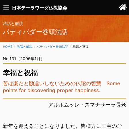
日本テーラワーダ仏教協会
法話と解説
パティパダー巻頭法話
HOME
法話と解説
パティパダー巻頭法話
CURRENT:
幸福と祝福
No.131（2006年1月）
幸福と祝福
苦は楽だと勘違いしないための仏陀の智慧 Some
points for discovering proper happiness.
アルボムッレ・スマナサーラ長老
新年を迎えることになりました。皆様方に三宝のご