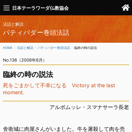
日本テーラワーダ仏教協会
法話と解説
パティパダー巻頭法話
HOME
法話と解説
パティパダー巻頭法話
CURRENT:
臨終の時の説法
No.136（2006年6月）
臨終の時の説法
死をごまかして不幸になる Victory at the last
moment.
アルボムッレ・スマナサーラ長老
舍衛城に肉屋さんがいました。牛を屠殺して肉を売