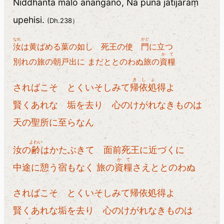
Niddhanta malo anangano, Na puna jātijaraṃ
upehisi.
(Dh.238）
なれ
かど
汝
は黄ばめる葉の如し 死王の使
門
に立つ
かて
別れの旅の朝戸出に まだととのわぬ旅の
資糧
きしょ
さればこそ とくいそしみて
帰依処
得よ
賢くあれな 垢を去り 心のけがれなきものは
天の聖所に至らなん
よわい
汝の
齢
はかたぶきて 面前死王に近づくに
かて
中途に憩う宿もなく 旅の
資糧
さえととのわぬ
さればこそ とくいそしみて帰依処得よ
賢くあれな垢を去り 心のけがれなきものは