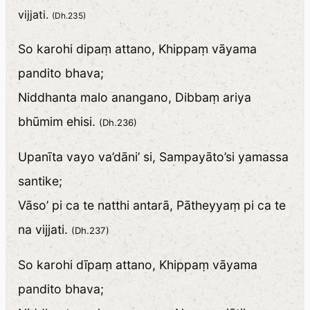
vijjati.
(Dh.235)
So karohi dipaṃ attano, Khippaṃ vāyama
pandito bhava;
Niddhanta malo anangano, Dibbaṃ ariya
bhūmim ehisi.
(Dh.236)
Upanīta vayo va’dāni’ si, Sampayāto’si yamassa
santike;
Vāso’ pi ca te natthi antarā, Pātheyyaṃ pi ca te
na vijjati.
(Dh.237)
So karohi dīpaṃ attano, Khippaṃ vāyama
pandito bhava;