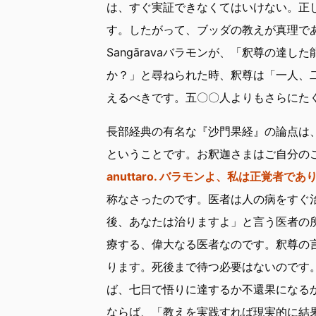
は、すぐ実証できなくてはいけない。正
す。したがって、ブッダの教えが真理で
Sangāravaバラモンが、「釈尊の達
か？」と尋ねられた時、釈尊は「一人、
えるべきです。五〇〇人よりもさらにた
長部経典の有名な『沙門果経』の論点は
ということです。お釈迦さまはご自分の
anuttaro. バラモンよ、私は正覚者
称なさったのです。医者は人の病をすぐ
後、あなたは治りますよ」と言う医者の
療する、偉大なる医者なのです。釈尊の
ります。死後まで待つ必要はないのです
ば、七日で悟りに達するか不還果になる
ならば、「教えを実践すれば現実的に結