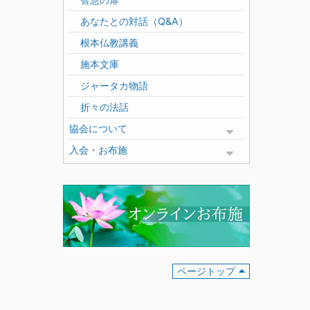
あなたとの対話（Q&A）
根本仏教講義
施本文庫
ジャータカ物語
折々の法話
協会について
Toggle menu
入会・お布施
Toggle menu
ページトップ