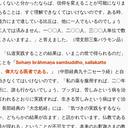
しくないと分かったならば、信仰を変えることが可能になりま
あることは、すぐ理解できなくてはいけないのです。ある時、
した能力にまで達している比丘は、他に一人でもいるのでしょう
二人では済みません。一〇〇人、二〇〇人、三〇〇人単位で数
くさんいますよ。」と答えました。（増支部三集バラモン品）
、「仏道実践することの結果は、いまこの世で得られるのだ」
ことを
「Sohaṃ brāhmaṇa sambuddho, sallakatto
であり、偉大なる医者である。」
（中部経典九十二セーラ経）と自
治さなくてはいけないのです。「私の薬を服用すれば、二〇年
所に、誰も行かないでしょう。ブッダは、苦しみという病を治
言われるとおりに実践すれば、生きる苦しみという病はすぐ治
。長部経典の『大念処経』には、「気づきの実践をするなら
か、どちらかの結果が出ます」と説かれています。仏教である
果が現れる」ということが不可欠です。本来のお釈迦さまの教