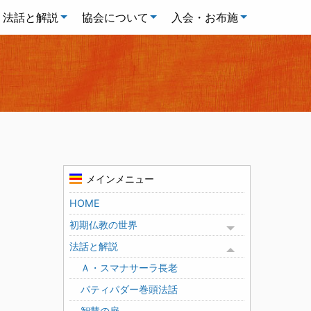
法話と解説
協会について
入会・お布施
メインメニュー
HOME
初期仏教の世界
Toggle menu
法話と解説
Toggle menu
Ａ・スマナサーラ長老
パティパダー巻頭法話
智慧の扉