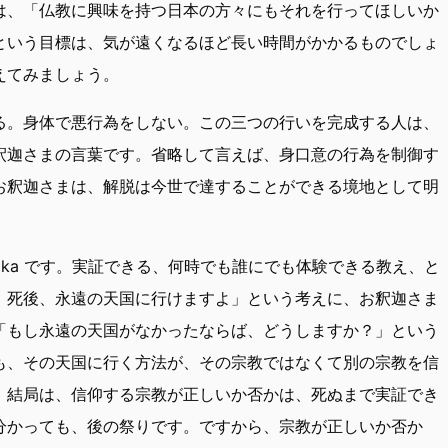
は、「仏教に興味を持つ日本の方々にもそれを行ってほしいか
という目標は、気が遠くなるほど長い時間がかかるものでしょ
えてみましょう。
る。身体で悪行為をしない。この三つの行いを完成する人は、
釈迦さまの言葉です。省略して言えば、身口意の行為を制御す
お釈迦さまは、解脱は今世で達することができる境地として明
thika です。実証できる、何時でも誰にでも体験できる教え、と
、死後、永遠の天国に行けますよ」という考えに、お釈迦さま
「もし永遠の天国がなかったならば、どうしますか？」という
も、その天国に行く方法が、その宗教ではなくて別の宗教を信
 結局は、信仰する宗教が正しいか否かは、死ぬまで実証でき
分かっても、後の祭りです。ですから、宗教が正しいか否か