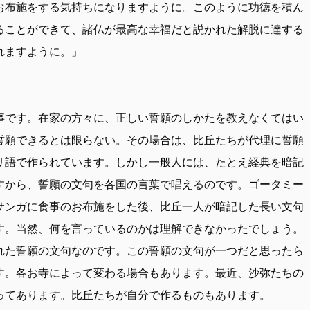
お布施をする気持ちになりますように。このように功徳を積ん
ることができて、諸仏が最高な幸福だと説かれた解脱に達する
れますように。」
事です。在家の方々に、正しい誓願のしかたを教えなくてはい
誓願できるとは限らない。その場合は、比丘たちが代理に誓願
リ語で作られています。しかし一般人には、たとえ経典を暗記
すから、誓願の文句を各国の言葉で唱えるのです。ゴータミー
サンガに食事のお布施をした後、比丘一人が暗記した長い文句
す。当然、何を言っているのかは理解できなかったでしょう。
れた誓願の文句なのです。この誓願の文句が一つだと思ったら
す。各お寺によって変わる場合もあります。最近、沙弥たちの
ってあります。比丘たちが自分で作るものもあります。