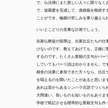
で、仏法僧にまた貧しい人々に限りなく
で、波羅蜜を完成して、貪瞋痴を根絶す
ことができ、輪廻の苦しみを乗り越えら
いいとこどりの見事な計画でしょう。
在家仏教徒の指導は、出家比丘たちの仕
けないのです。教えてあげても、正確に
するのです。たくさん誓願の文句がパー
していてもパーリ語は分かりません。で
精舎の法要に参加できた方々なら、比丘
を唱えるのを聞いたことがあると思いま
あれは昔からあるシンハラ古語でつくら
大間違い。長いものも短いものもありま
学校で暗記させる標準的な誓願文句も作