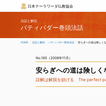
日本テーラワーダ仏教協会
法話と解説
パティパダー巻頭法話
HOME
法話と解説
パティパダー巻頭法話
CURRENT:
安らぎへの道は険しく
No.165（2008年11月）
安らぎへの道は険しく
誤解は解脱を妨げる The perfect path i