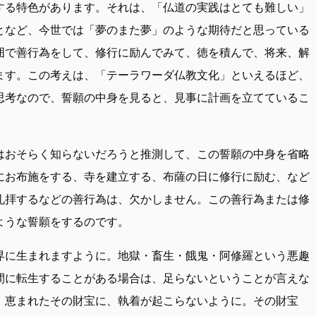
する特色があります。それは、「仏道の実践はとても難しい」
となど、今世では「夢のまた夢」のような期待だと思っている
囲で善行為をして、修行に励んでみて、徳を積んで、将来、解
ます。この考えは、「テーラワーダ仏教文化」といえるほど、
思考なので、誓願の中身を見ると、見事に計画を立てているこ
はおそらく知らないだろうと推測して、この誓願の中身を省略
にお布施をする、寺を建立する、布薩の日に修行に励む、など
礼拝するなどの善行為は、欠かしません。この善行為または修
ような誓願をするのです。
界に生まれますように。地獄・畜生・餓鬼・阿修羅という悪趣
間に転生することがある場合は、足らないということが言えな
、恵まれたその財宝に、執着が起こらないように。その財宝