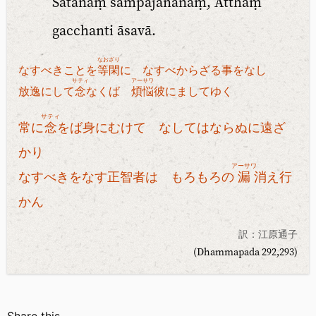
Satānaṃ sampajānānaṃ, Atthaṃ
gacchanti āsavā.
なおざり
なすべきことを
等閑
に なすべからざる事をなし
サティ
アーサワ
放逸にして
念
なくば
煩悩
彼にましてゆく
サティ
常に
念
をば身にむけて なしてはならぬに遠ざ
かり
アーサワ
なすべきをなす正智者は もろもろの
漏
消え行
かん
訳：江原通子
(Dhammapada 292,293)
Share this...