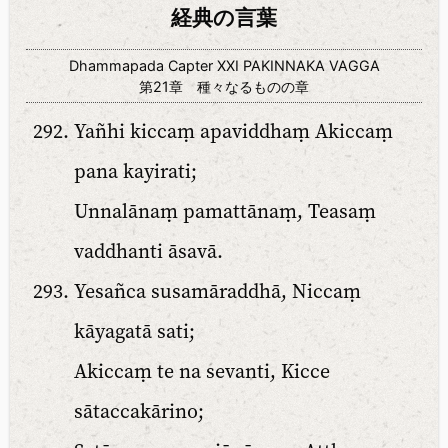
経典の言葉
Dhammapada Capter XXI PAKINNAKA VAGGA
第21章 種々なるものの章
Yañhi kiccaṃ apaviddhaṃ Akiccaṃ
pana kayirati;
Unnalānaṃ pamattānaṃ, Teasaṃ
vaddhanti āsavā.
Yesañca susamāraddhā, Niccaṃ
kāyagatā sati;
Akiccaṃ te na sevanti, Kicce
sātaccakārino;