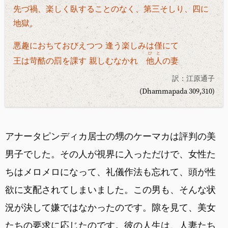
先づ禍、楽しく臥することのなく、第三そしり、四に
地獄。
悪趣におちておびえつつ 逢う楽しみは僅にて
ひと
王は苛酷の罰を課す 親しむなかれ
他人
の妻
訳：江原通子
(Dhammapada 309,310)
アナータピンディカ居士の甥のケーマカは評判の美
男子でした。その人が視界に入っただけで、女性た
ちはメロメロになって、礼儀作法も忘れて、頭が性
欲に支配されてしまいました。この男も、そんな状
況が決して嫌ではなかったのです。隙を見て、美女
たちの要求に応じたのです。彼の人生は、人妻たち