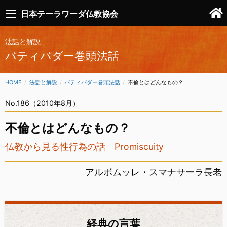
日本テーラワーダ仏教協会
法話と解説
パティパダー巻頭法話
HOME
法話と解説
パティパダー巻頭法話
CURRENT:
不倫とはどんなもの？
No.186（2010年8月）
不倫とはどんなもの？
仏教から見る性行為の話 Promiscuity
アルボムッレ・スマナサーラ長老
経典の言葉