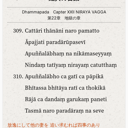
Dhammapada Capter XXⅡ NIRAYA VAGGA
第22章 地獄の章
Cattāri thānāni naro pamatto
Āpajjati paradārūpasevī
Apuññalābhaṃ na nikāmaseyyaṃ
Nindaṃ tatīyaṃ nirayaṃ catutthaṃ
Apuññalābho ca gatī ca pāpikā
Bhītassa bhītāya ratī ca thokikā
Rājā ca dandaṃ garukaṃ paneti
Tasmā naro paradāraṃ na seve
放逸にして他の妻を 追い求むれば四事のあり