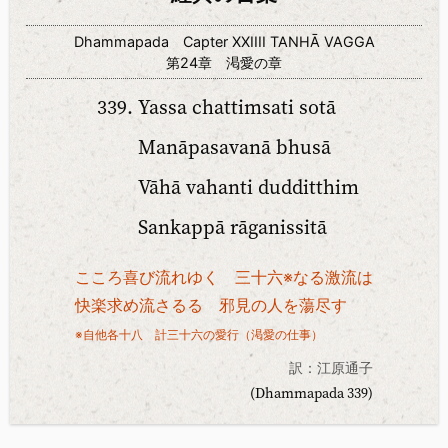
Dhammapada Capter XXIIII TANHĀ VAGGA
第24章 渇愛の章
Yassa chattimsati sotā
Manāpasavanā bhusā
Vāhā vahanti dudditthim
Sankappā rāganissitā
こころ喜び流れゆく 三十六※なる激流は
快楽求め流さるる 邪見の人を蕩尽す
※自他各十八 計三十六の愛行（渇愛の仕事）
訳：江原通子
(Dhammapada 339)