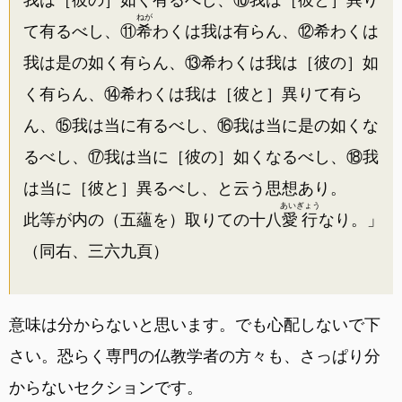
ねが
て有るべし、⑪
希
わくは我は有らん、⑫希わくは
我は是の如く有らん、⑬希わくは我は［彼の］如
く有らん、⑭希わくは我は［彼と］異りて有ら
ん、⑮我は当に有るべし、⑯我は当に是の如くな
るべし、⑰我は当に［彼の］如くなるべし、⑱我
は当に［彼と］異るべし、と云う思想あり。
あいぎょう
此等が内の（五蘊を）取りての十八
愛行
なり。」
（同右、三六九頁）
意味は分からないと思います。でも心配しないで下
さい。恐らく専門の仏教学者の方々も、さっぱり分
からないセクションです。