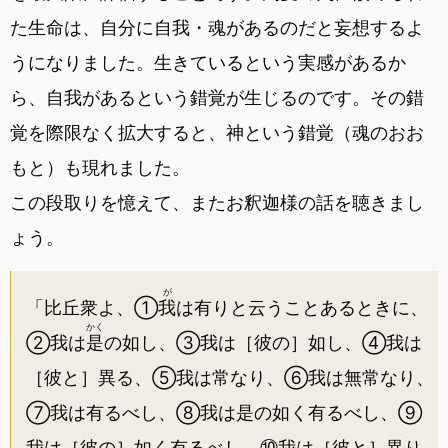
た生命は、自分に自我・魂があるのだと妄想するよ
うになりました。生きているという実感があるか
ら、自我があるという錯覚が生じるのです。その錯
覚を際限なく拡大すると、神という錯覚（魂のおお
もと）も現れました。
この段取りを憶えて、またお釈迦様の話を聴きまし
ょう。
が
「比丘衆よ、①
我
は有りと云うことあるときに、
かく
②我は
是
の如し、③我は［彼の］如し、④我は
［彼と］異る、⑤我は常なり、⑥我は無常なり、
⑦我は有るべし、⑧我は是の如く有るべし、⑨
我は［彼の］如く有るべし、⑩我は［彼と］異り