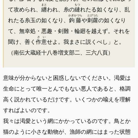
まと
もつ
て攻められ、
纏
われ、糸の
縺
れたる如くなり、乱
かぎかづら
とげつた
れたる糸玉の如くなり、
鉤藤
や
刺蘿
の如くなり
て、無幸処・悪趣・剣難・輪廻を越えず。それを
さい
聞け、善く
作意
せよ。我まさに説くべし」と。
（南伝大蔵経十八巻増支部二、三六八頁）
意味が分からないと困惑しないでください。渇愛は
生命にとって唯一とんでもない悪人であると、格調
高く説かれているだけです。いくつかの喩えを理解
すればよいのです。
我々は渇愛という網にかかっているのです。鳥とか
猫のように小さな動物が、漁師の網にはまった状態