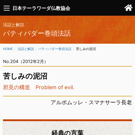
日本テーラワーダ仏教協会
法話と解説
パティパダー巻頭法話
HOME
法話と解説
パティパダー巻頭法話
CURRENT:
苦しみの泥沼
No.204（2012年2月）
苦しみの泥沼
邪見の構造 Problem of evil.
アルボムッレ・スマナサーラ長老
経典の言葉