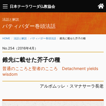
日本テーラワーダ仏教協会
法話と解説
パティパダー巻頭法話
HOME
法話と解説
パティパダー巻頭法話
CURRENT:
錐先に載せた芥子の種
No.254（2016年4月）
錐先に載せた芥子の種
普通のこころと聖者のこころ Detachment yields
wisdom
アルボムッレ・スマナサーラ長老