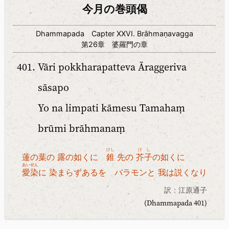
今月の巻頭偈
Dhammapada Capter XXVI. Brāhmaṇavagga
第26章 婆羅門の章
Vāri pokkharapatteva Āraggeriva
sāsapo
Yo na limpati kāmesu Tamahaṃ
brūmi brāhmanaṃ
けし
けし
蓮の葉の 露の如くに
錐
先の
芥子
の如くに
あいぜん
愛染
に 染まらずあるを バラモンと 我は説くなり
訳：江原通子
(Dhammapada 401)