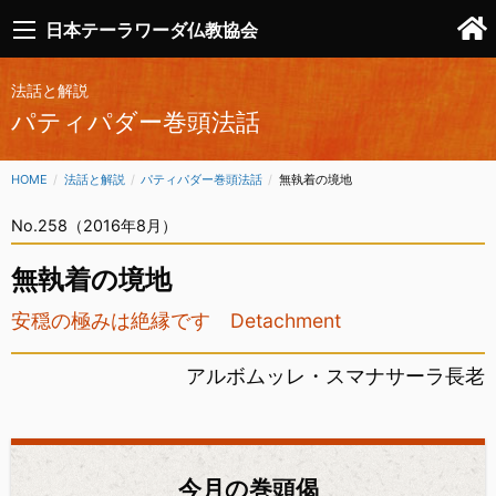
日本テーラワーダ仏教協会
法話と解説
パティパダー巻頭法話
HOME
法話と解説
パティパダー巻頭法話
CURRENT:
無執着の境地
No.258（2016年8月）
無執着の境地
安穏の極みは絶縁です Detachment
アルボムッレ・スマナサーラ長老
今月の巻頭偈