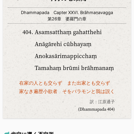
Dhammapada Capter XXVI. Brāhmaṇavagga
第26章 婆羅門の章
Asamsatthaṃ gahatthehi
Anāgārehi cūbhayaṃ
Anokasārimappicchaṃ
Tamahaṃ brūmi brāhmanaṃ
在家の人とも交らず また出家とも交らず
家なき遍歴小欲者 そをバラモンと我は説く
訳：江原通子
(Dhammapada 404)