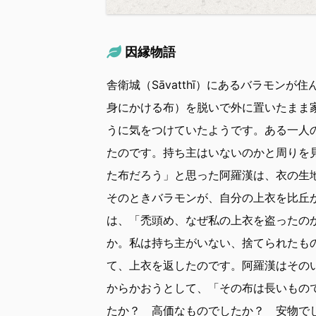
因縁物語
舎衛城（Sāvatthī）にあるバラモン
身にかける布）を脱いで外に置いたまま
うに気をつけていたようです。ある一人
たのです。持ち主はいないのかと周りを
た布だろう」と思った阿羅漢は、衣の生
そのときバラモンが、自分の上衣を比丘
は、「禿頭め、なぜ私の上衣を盗ったの
か。私は持ち主がいない、捨てられたも
て、上衣を返したのです。阿羅漢はその
からかおうとして、「その布は長いもの
たか？ 高価なものでしたか？ 安物で