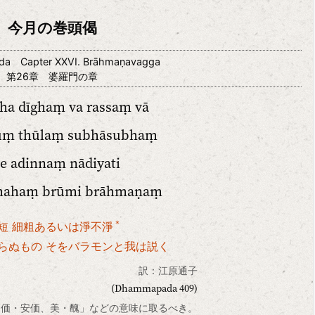
今月の巻頭偈
a Capter XXVI. Brāhmaṇavagga
第26章 婆羅門の章
ha dīghaṃ va rassaṃ vā
ṃ thūlaṃ subhāsubhaṃ
e adinnaṃ nādiyati
mahaṃ brūmi brāhmaṇaṃ
＊
短 細粗あるいは淨不淨
らぬもの そをバラモンと我は説く
訳：江原通子
(Dhammapada 409)
 は「高価・安価、美・醜」などの意味に取るべき。