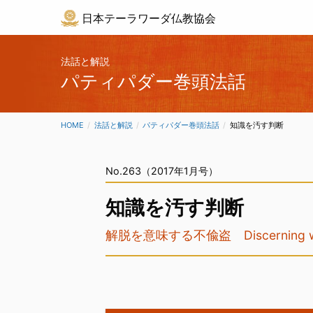
日本テーラワーダ仏教協会
法話と解説
パティパダー巻頭法話
HOME
法話と解説
パティパダー巻頭法話
CURRENT:
知識を汚す判断
No.263（2017年1月号）
知識を汚す判断
解脱を意味する不偸盗 Discerning with