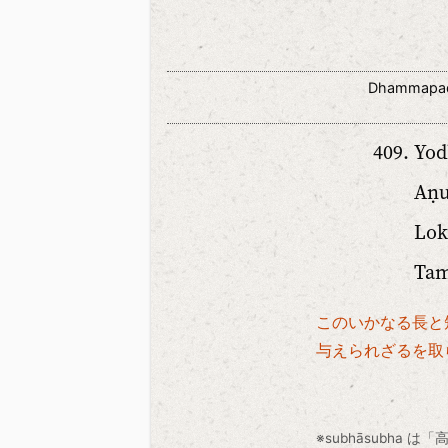
Dhammapad
Yod
Aṇu
Lok
Ta
このいかなる長と
与えられざるを取
※subhāsubha