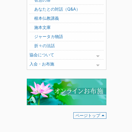
あなたとの対話（Q&A）
根本仏教講義
施本文庫
ジャータカ物語
折々の法話
協会について
Toggle menu
入会・お布施
Toggle menu
ページトップ