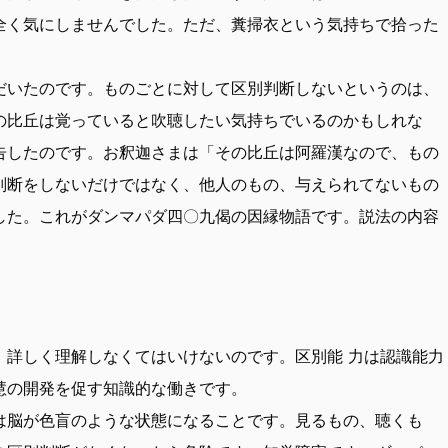
全く気にしませんでした。ただ、糞掃衣という気持ちで拾った
だいたのです。ものごとに対して区別判断しないというのは、
の比丘は覚っていると吹聴したい気持ちでいるのかもしれな
告したのです。お釈迦さまは「その比丘は阿羅漢なので、もの
判断をしないだけではなく、他人のもの、与えられてないもの
した。これがダンマパダ四〇九偈の因縁物語です。説法の内容
、詳しく理解しなくてはいけないのです。区別能 力は認識能力
慧の開発を促す知識的な働きです。
は脳が色盲のような状態になることです。見るもの、聴くも