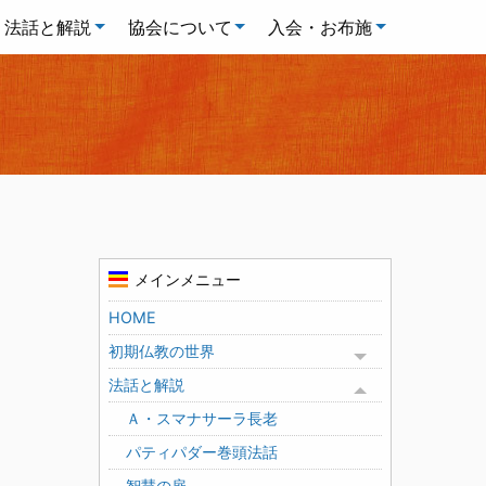
法話と解説
協会について
入会・お布施
メインメニュー
HOME
初期仏教の世界
Toggle menu
法話と解説
Toggle menu
Ａ・スマナサーラ長老
パティパダー巻頭法話
智慧の扉