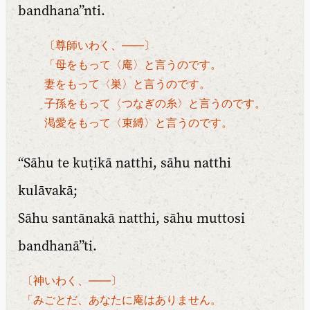
bandhana”nti.
〔尊師いわく、――〕
「母をもって〈庵〉と言うのです。
妻をもって〈巣〉と言うのです。
子孫をもって〈つなぎの糸〉と言うのです。
渇愛をもって〈束縛〉と言うのです。
“Sāhu te kuṭikā natthi, sāhu natthi
kulāvakā;
Sāhu santānakā natthi, sāhu muttosi
bandhanā”ti.
〔神いわく、――〕
「みごとだ、あなたに庵はありません。