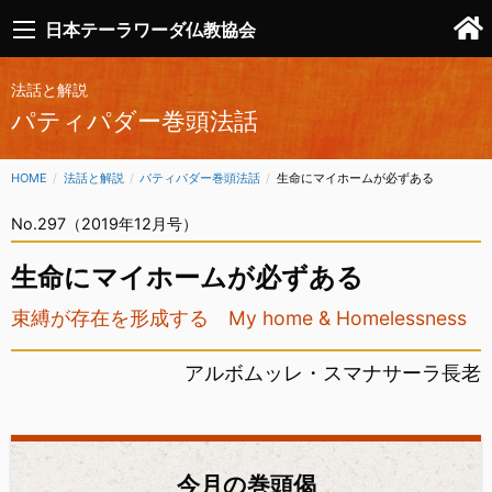
日本テーラワーダ仏教協会
法話と解説
パティパダー巻頭法話
HOME
法話と解説
パティパダー巻頭法話
CURRENT:
生命にマイホームが必ずある
No.297（2019年12月号）
生命にマイホームが必ずある
束縛が存在を形成する My home & Homelessness
アルボムッレ・スマナサーラ長老
今月の巻頭偈