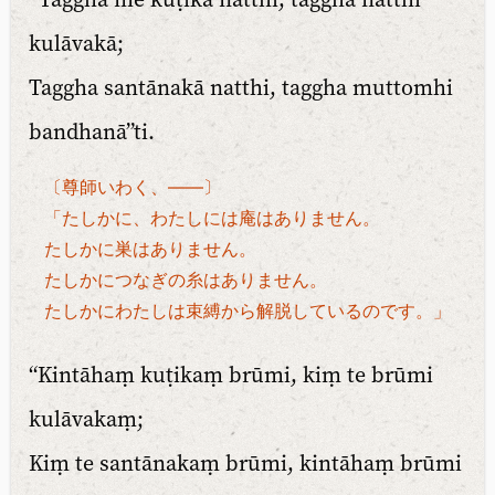
kulāvakā;
Taggha santānakā natthi, taggha muttomhi
bandhanā”ti.
〔尊師いわく、――〕
「たしかに、わたしには庵はありません。
たしかに巣はありません。
たしかにつなぎの糸はありません。
たしかにわたしは束縛から解脱しているのです。」
“Kintāhaṃ kuṭikaṃ brūmi, kiṃ te brūmi
kulāvakaṃ;
Kiṃ te santānakaṃ brūmi, kintāhaṃ brūmi