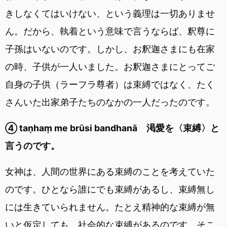
きしなくてはいけない、という義理は一切ありませ
ん。だから、執着という意味で言うならば、釈尊に
子孫はいないのです。しかし、お釈迦さまにも在家
の時、子供が一人いました。お釈迦さまにとってご
自身の子供（ラーフラ尊者）は束縛ではなく、たく
さんいた出家弟子たちのなかの一人だったのです。
④ taṇhaṃ me brūsi bandhanā 渇愛を〈束縛〉と
言うのです。
女神は、人間の世界にある束縛のことを考えていた
のです。ひとなら誰にでも束縛があるし、束縛無し
には生きていられません。たとえ精神的な束縛が無
いと仮定しても、社会的な束縛があるのです。そこ