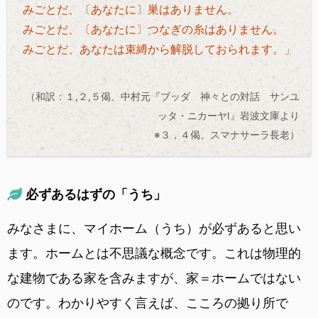
みごとだ、〔あなたに〕巣はありません。
みごとだ、〔あなたに〕つなぎの糸はありません。
みごとだ、あなたは束縛から解脱しておられます。」
（和訳：１,２,５偈、中村元『ブッダ 神々との対話 サンユ
ッタ・ニカーヤⅠ』岩波文庫より
※３，４偈、スマナサーラ長老）
必ずあるはずの「うち」
みなさまに、マイホーム（うち）が必ずあると思い
ます。ホームとは不思議な概念です。これは物理的
な建物である家を含みますが、家＝ホームではない
のです。わかりやすく言えば、こころの拠り所で