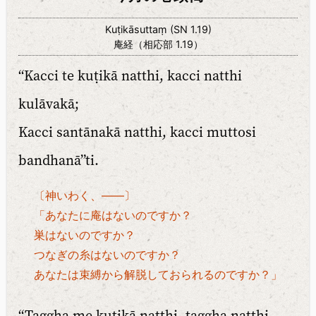
Kuṭikāsuttaṃ (SN 1.19)
庵経（相応部 1.19）
“Kacci te kuṭikā natthi, kacci natthi
kulāvakā;
Kacci santānakā natthi, kacci muttosi
bandhanā”ti.
〔神いわく、――〕
「あなたに庵はないのですか？
巣はないのですか？
つなぎの糸はないのですか？
あなたは束縛から解脱しておられるのですか？」
“Taggha me kuṭikā natthi, taggha natthi