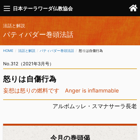
日本テーラワーダ仏教協会
法話と解説
パティパダー巻頭法話
HOME
法話と解説
パティパダー巻頭法話
CURRENT:
怒りは自傷行為
No.312（2021年3月号）
怒りは自傷行為
妄想は怒りの燃料です Anger is inflammable
アルボムッレ・スマナサーラ長老
今月の巻頭偈