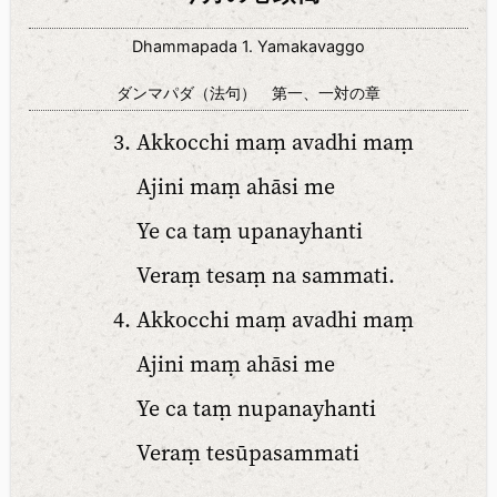
Dhammapada 1. Yamakavaggo
ダンマパダ（法句） 第一、一対の章
Akkocchi maṃ avadhi maṃ
Ajini maṃ ahāsi me
Ye ca taṃ upanayhanti
Veraṃ tesaṃ na sammati.
Akkocchi maṃ avadhi maṃ
Ajini maṃ ahāsi me
Ye ca taṃ nupanayhanti
Veraṃ tesūpasammati