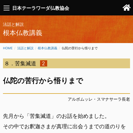
日本テーラワーダ仏教協会
法話と解説
根本仏教講義
HOME
法話と解説
根本仏教講義
CURRENT:
仏陀の苦行から悟りまで
８．苦集滅道
2
仏陀の苦行から悟りまで
アルボムッレ・スマナサーラ長老
先月から「苦集滅道」のお話を始めました。
その中でお釈迦さまが真理に出会うまでの道のりを