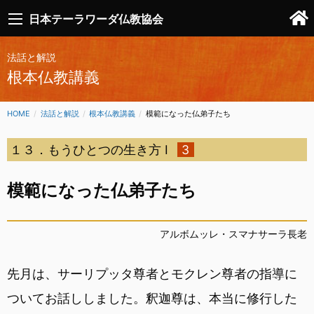
日本テーラワーダ仏教協会
法話と解説
根本仏教講義
HOME
法話と解説
根本仏教講義
CURRENT:
模範になった仏弟子たち
１３．もうひとつの生き方 I
3
模範になった仏弟子たち
アルボムッレ・スマナサーラ長老
先月は、サーリプッタ尊者とモクレン尊者の指導に
ついてお話ししました。釈迦尊は、本当に修行した