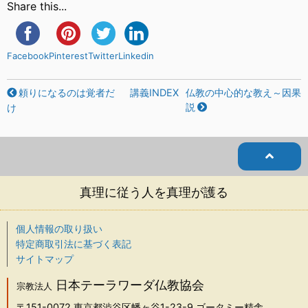
Share this...
Facebook
Pinterest
Twitter
Linkedin
頼りになるのは覚者だ
講義INDEX
仏教の中心的な教え～因果
説
け
真理に従う人を真理が護る
個人情報の取り扱い
特定商取引法に基づく表記
サイトマップ
日本テーラワーダ仏教協会
宗教法人
〒151-0072
東京都渋谷区幡ヶ谷1-23-9 ゴータミー精舎