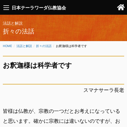
日本テーラワーダ仏教協会
法話と解説
折々の法話
HOME
法話と解説
折々の法話
CURRENT:
お釈迦様は科学者です
お釈迦様は科学者です
スマナサーラ長老
皆様は仏教が、宗教の一つだとお考えになっている
と思います。確かに宗教には違いないのですが、お