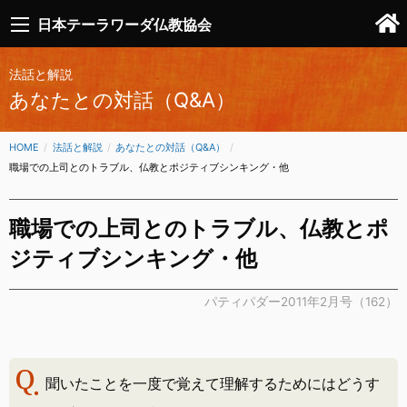
日本テーラワーダ仏教協会
法話と解説
あなたとの対話（Q&A）
HOME
法話と解説
あなたとの対話（Q&A）
CURRENT:
職場での上司とのトラブル、仏教とポジティブシンキング・他
職場での上司とのトラブル、仏教とポ
ジティブシンキング・他
パティパダー2011年2月号（162）
聞いたことを一度で覚えて理解するためにはどうす