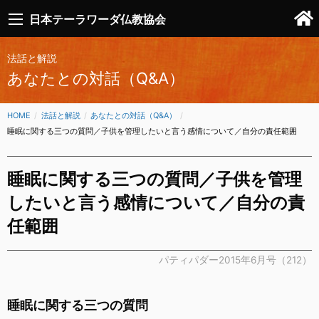
日本テーラワーダ仏教協会
法話と解説
あなたとの対話（Q&A）
HOME
法話と解説
あなたとの対話（Q&A）
CURRENT:
睡眠に関する三つの質問／子供を管理したいと言う感情について／自分の責任範囲
睡眠に関する三つの質問／子供を管理
したいと言う感情について／自分の責
任範囲
パティパダー2015年6月号（212）
睡眠に関する三つの質問