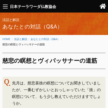
日本テーラワーダ仏教協会
法話と解説
あなたとの対話（Q&A）
HOME
法話と解説
あなたとの対話（Q&A）
CURRENT:
慈悲の瞑想とヴィパッサナーの道筋
慈悲の瞑想とヴィパッサナーの道筋
先月は、慈悲喜捨の瞑想についてお聞きしていまし
たが、一番むずかしいとおっしゃっていた「捨」の
瞑想について、もう少し教えていただけますでしょ
うか。