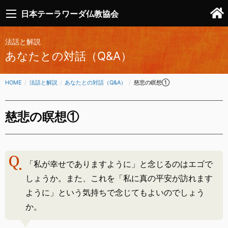
日本テーラワーダ仏教協会
法話と解説
あなたとの対話（Q&A）
HOME
法話と解説
あなたとの対話（Q&A）
CURRENT:
慈悲の瞑想①
慈悲の瞑想①
「私が幸せでありますように」と念じるのはエゴで
しょうか。また、これを「私に真の平安が訪れます
ように」という気持ちで念じてもよいのでしょう
か。