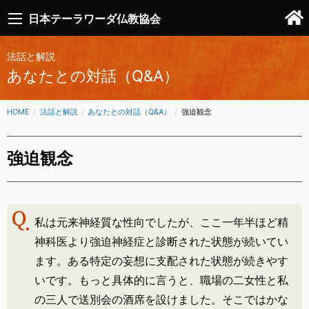
日本テーラワーダ仏教協会
法話と解説
あなたとの対話（Q&A）
HOME
法話と解説
あなたとの対話（Q&A）
CURRENT:
強迫観念
強迫観念
私は元来神経質な性向でしたが、ここ一年半ほど精
神科医より強迫神経症と診断された状態が続いてい
ます。ある特定の妄想に支配された状態が続きやす
いです。もっと具体的に言うと、職場の二女性と私
の三人で送別会の酒席を設けました。そこではかな