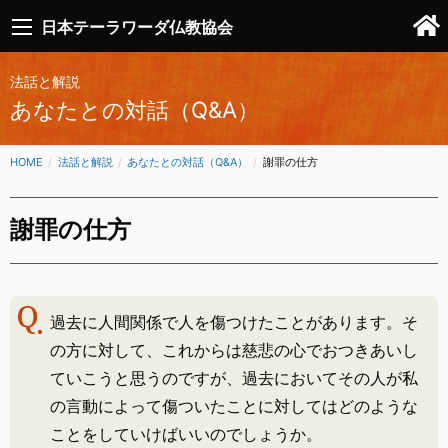
日本テーラワーダ仏教協会
法話と解説
あなたとの対話（Q&A）
HOME
法話と解説
あなたとの対話（Q&A）
CURRENT:
謝罪の仕方
謝罪の仕方
過去に人間関係で人を傷つけたことがあります。そ
の方に対して、これからは慈悲の心でおつきあいし
ていこうと思うのですが、過去においてその人が私
の言動によって傷ついたことに対してはどのような
ことをしていけばいいのでしょうか。