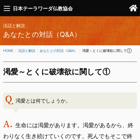
日本テーラワーダ仏教協会
法話と解説
あなたとの対話（Q&A）
HOME
法話と解説
あなたとの対話（Q&A）
CURRENT:
渇愛～とくに破壊欲に関して①
渇愛～とくに破壊欲に関して①
渇愛とは何でしょうか。
生命には渇愛があります。渇愛があるから、終
わりなく生き続けていくのです。死んでもそこで終