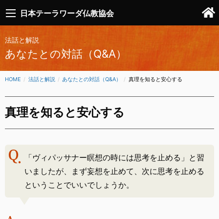
日本テーラワーダ仏教協会
法話と解説
あなたとの対話（Q&A）
HOME
法話と解説
あなたとの対話（Q&A）
CURRENT:
真理を知ると安心する
真理を知ると安心する
「ヴィパッサナー瞑想の時には思考を止める」と習
いましたが、まず妄想を止めて、次に思考を止める
ということでいいでしょうか。