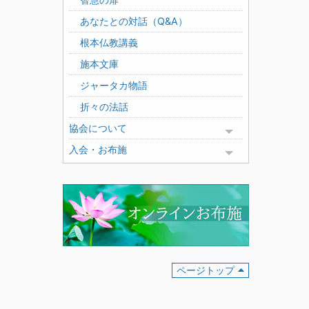
あなたとの対話（Q&A）
根本仏教講義
施本文庫
ジャータカ物語
折々の法話
協会について
Toggle menu
入会・お布施
Toggle menu
ページトップ