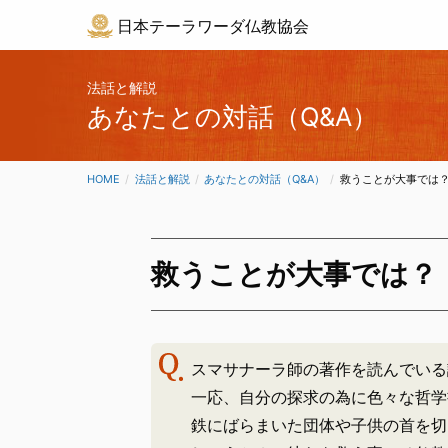
日本テーラワーダ仏教協会
法話と解説
あなたとの対話（Q&A）
HOME
法話と解説
あなたとの対話（Q&A）
CURRENT:
救うことが大事では
救うことが大事では？
スマサナーラ師の著作を読んでいる
一応、自分の探求の為に色々な哲学
鉄にばらまいた団体や子供の首を切