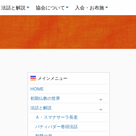
法話と解説
協会について
入会・お布施
メインメニュー
HOME
初期仏教の世界
Toggle menu
法話と解説
Toggle menu
Ａ・スマナサーラ長老
パティパダー巻頭法話
智慧の扉