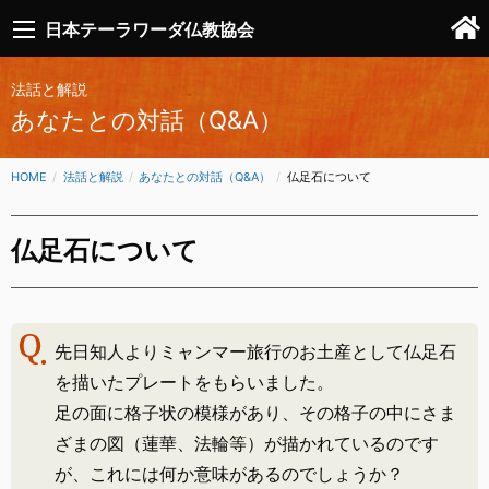
日本テーラワーダ仏教協会
法話と解説
あなたとの対話（Q&A）
HOME
法話と解説
あなたとの対話（Q&A）
CURRENT:
仏足石について
仏足石について
先日知人よりミャンマー旅行のお土産として仏足石
を描いたプレートをもらいました。
足の面に格子状の模様があり、その格子の中にさま
ざまの図（蓮華、法輪等）が描かれているのです
が、これには何か意味があるのでしょうか？