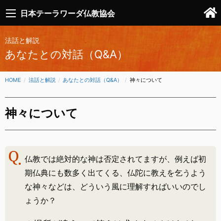
日本テーラワーダ仏教協会
法話と解説
あなたとの対話（Q&A）
HOME
法話と解説
あなたとの対話（Q&A）
CURRENT:
神々について
神々について
仏教では絶対的な神は否定されてますが、例えば初
期仏典にも数多く出てくる、仏陀に教えを乞うよう
な神々などは、どういう風に理解すればいいのでし
ょうか？